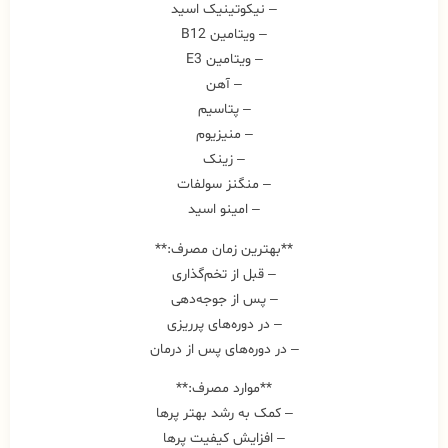
– نیکوتینیک اسید
– ویتامین B12
– ویتامین E3
– آهن
– پتاسیم
– منیزیوم
– زینک
– منگنز سولفات
– امینو اسید
**بهترین زمان مصرف:**
– قبل از تخم‌گذاری
– پس از جوجه‌دهی
– در دوره‌های پرریزی
– در دوره‌های پس از درمان
**موارد مصرف:**
– کمک به رشد بهتر پرها
– افزایش کیفیت پرها