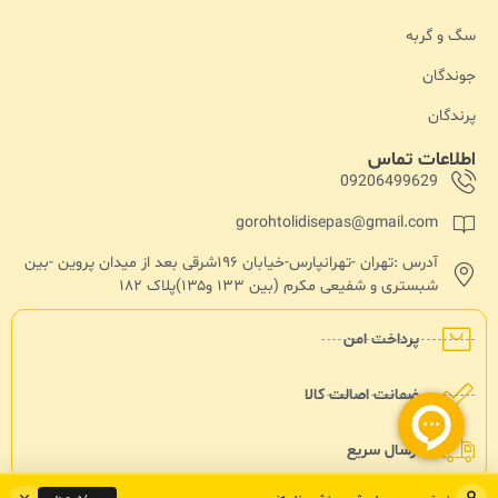
سگ و گربه
جوندگان
پرندگان
اطلاعات تماس
09206499629
gorohtolidisepas@gmail.com
آدرس :تهران -تهرانپارس-خیابان ۱۹۶شرقی بعد از میدان پروین -بین
شبستری و شفیعی مکرم (بین ۱۳۳ و۱۳۵)پلاک ۱۸۲
پرداخت امن
ضمانت اصالت کالا
ارسال سریع