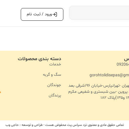
ورود / ثبت نام
اس
دسته بندی محصولات
خدمات
09206
سگ و گربه
gorohtolidisepas@gm
جوندگان
آدرس :تهران -تهرانپارس-خیابان ۱۹۶شرقی بعد
ن پروین -بین شبستری و شفیعی مکرم
پرندگان
تمامی حقوق مادی و معنوی نزد سپاس پت محفوض هست - طراحی و توسعه : حاجی وب