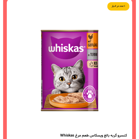
پیشنهادات شگفت انگیز
۱ عدد در انبار
ب
کنسرو گربه بالغ ویسکاس طعم مرغ Whiskas