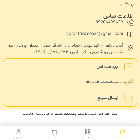
پرندگان
اطلاعات تماس
09206499629
gorohtolidisepas@gmail.com
آدرس :تهران -تهرانپارس-خیابان ۱۹۶شرقی بعد از میدان پروین -بین
شبستری و شفیعی مکرم (بین ۱۳۳ و۱۳۵)پلاک ۱۸۲
پرداخت امن
ضمانت اصالت کالا
ارسال سریع
تمامی حقوق مادی و معنوی نزد سپاس پت محفوض هست - طراحی و توسعه : حاجی وب
ورود / ثبت نام
برای تجربه بهتر،
وارد شوید
یا
ثبت نام کنید
صفحه اصلی
دسته‌بندی
سبد خرید
حساب کاربری