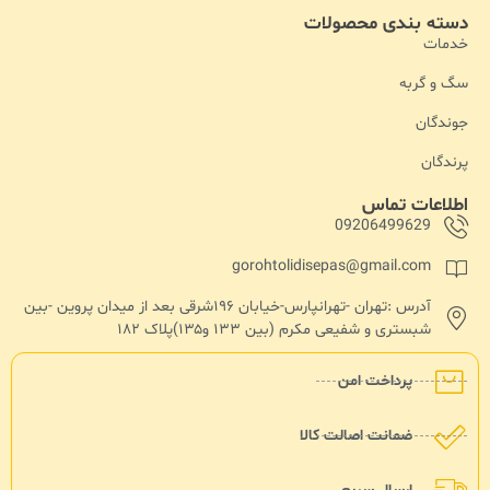
دسته بندی محصولات
خدمات
سگ و گربه
جوندگان
پرندگان
اطلاعات تماس
09206499629
gorohtolidisepas@gmail.com
آدرس :تهران -تهرانپارس-خیابان ۱۹۶شرقی بعد از میدان پروین -بین
شبستری و شفیعی مکرم (بین ۱۳۳ و۱۳۵)پلاک ۱۸۲
پرداخت امن
ضمانت اصالت کالا