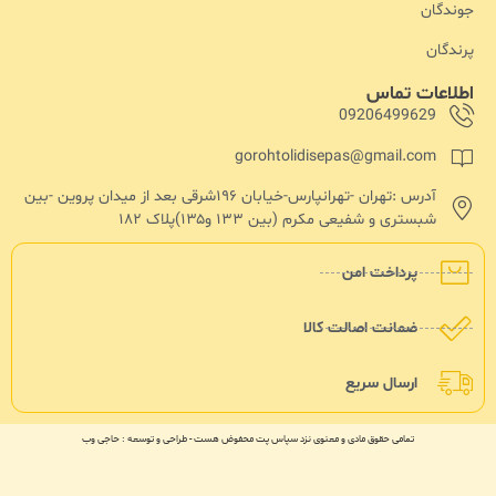
جوندگان
پرندگان
اطلاعات تماس
09206499629
gorohtolidisepas@gmail.com
آدرس :تهران -تهرانپارس-خیابان ۱۹۶شرقی بعد از میدان پروین -بین
شبستری و شفیعی مکرم (بین ۱۳۳ و۱۳۵)پلاک ۱۸۲
پرداخت امن
ضمانت اصالت کالا
ارسال سریع
تمامی حقوق مادی و معنوی نزد سپاس پت محفوض هست - طراحی و توسعه : حاجی وب