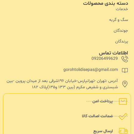
دسته بندی محصولات
خدمات
سگ و گربه
جوندگان
پرندگان
اطلاعات تماس
09206499629
gorohtolidisepas@gmail.com
آدرس :تهران -تهرانپارس-خیابان ۱۹۶شرقی بعد از میدان پروین -بین
شبستری و شفیعی مکرم (بین ۱۳۳ و۱۳۵)پلاک ۱۸۲
پرداخت امن
ضمانت اصالت کالا
ارسال سریع