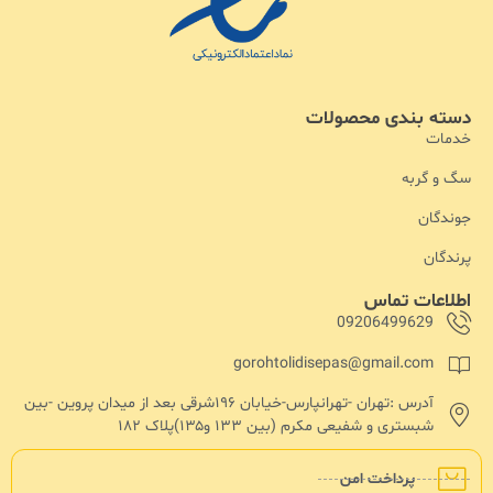
دسته بندی محصولات
خدمات
سگ و گربه
جوندگان
پرندگان
اطلاعات تماس
09206499629
gorohtolidisepas@gmail.com
آدرس :تهران -تهرانپارس-خیابان ۱۹۶شرقی بعد از میدان پروین -بین
شبستری و شفیعی مکرم (بین ۱۳۳ و۱۳۵)پلاک ۱۸۲
پرداخت امن