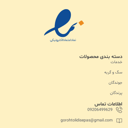
دسته بندی محصولات
خدمات
سگ و گربه
جوندگان
پرندگان
اطلاعات تماس
09206499629
gorohtolidisepas@gmail.com