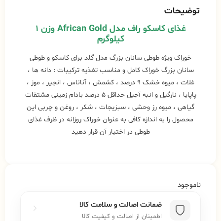
توضیحات
غذای کاسکو
راف
مدل African Gold وزن ۱
کیلوگرم
خوراک ویژه طوطی سانان بزرگ مدل گلد برای کاسکو و طوطی
سانان بزرگ خوراک کامل و مناسب تغذیه ترکیبات : دانه ها ،
غلات ، میوه خشک ۹ درصد ، کشمش ، آناناس ، انجیر ، موز ،
پاپایا ، نارگیل و انبه آجیل حداقل ۵ درصد بادام زمینی مشتقات
گیاهی ، میوه رز وحشی ، سبزیجات ، شکر ، روغن و چربی این
محصول را به اندازه کافی به عنوان خوراک روزانه در ظرف غذای
طوطی در اختیار آن قرار دهید
ناموجود
ضمانت اصالت و سلامت کالا
اطمینان از اصالت و کیفیت کالا