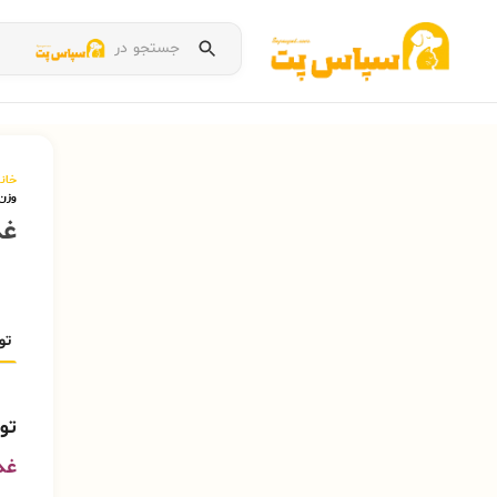
جستجو در
خان
وزن ۱ کی
غذ
تو
تو
غذ