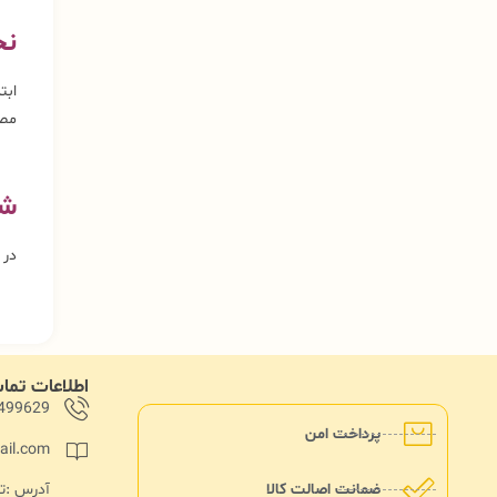
نح
ابت
مص
شر
در جای
اطلاعات تم
499629
پرداخت امن
ail.com
ضمانت اصالت کالا