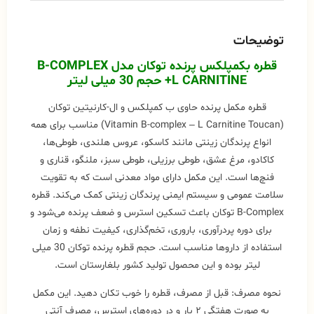
توضیحات
قطره بکمپلکس پرنده
توکان مدل B-COMPLEX
+L CARNITINE حجم 30 میلی لیتر
قطره مکمل پرنده حاوی ب کمپلکس و ال-کارنیتین توکان
(Vitamin B-complex – L Carnitine Toucan) مناسب برای همه
انواع پرندگان زینتی مانند کاسکو، عروس هلندی، طوطی‌ها،
کاکادو، مرغ عشق، طوطی برزیلی، طوطی سبز، ملنگو، قناری و
فنچ‌ها است. این مکمل دارای مواد معدنی است که به تقویت
سلامت عمومی و سیستم ایمنی پرندگان زینتی کمک می‌کند. قطره
B-Complex توکان باعث تسکین استرس و ضعف پرنده می‌شود و
برای دوره پردرآوری، باروری، تخم‌گذاری، کیفیت نطفه و زمان
استفاده از داروها مناسب است. حجم قطره پرنده توکان 30 میلی
لیتر بوده و این محصول تولید کشور بلغارستان است.
نحوه مصرف: قبل از مصرف، قطره را خوب تکان دهید. این مکمل
به صورت هفتگی ۲ بار و در دوره‌های استرس، مصرف آنتی