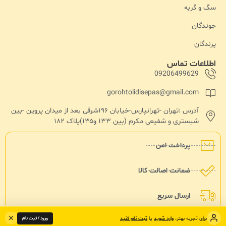
سگ و گربه
جوندگان
پرندگان
اطلاعات تماس
09206499629
gorohtolidisepas@gmail.com
آدرس :تهران -تهرانپارس-خیابان ۱۹۶شرقی بعد از میدان پروین -بین
شبستری و شفیعی مکرم (بین ۱۳۳ و۱۳۵)پلاک ۱۸۲
پرداخت امن
ضمانت اصالت کالا
ارسال سریع
ورود / ثبت نام
برای تجربه بهتر،
وارد شوید
یا
ثبت نام کنید
تمامی حقوق مادی و معنوی نزد سپاس پت محفوض هست - طراحی و توسعه : حاجی وب