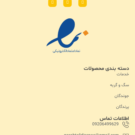
دسته بندی محصولات
خدمات
سگ و گربه
جوندگان
پرندگان
اطلاعات تماس
09206499629