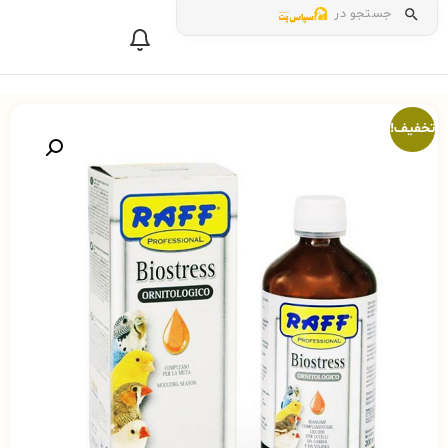
جستجو در
تخفیف!