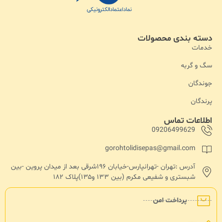
دسته بندی محصولات
خدمات
سگ و گربه
جوندگان
پرندگان
اطلاعات تماس
09206499629
gorohtolidisepas@gmail.com
آدرس :تهران -تهرانپارس-خیابان ۱۹۶شرقی بعد از میدان پروین -بین
شبستری و شفیعی مکرم (بین ۱۳۳ و۱۳۵)پلاک ۱۸۲
پرداخت امن