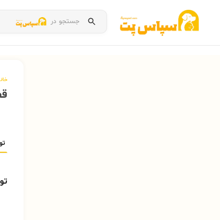
جستجو در
خان
قف
تو
تو