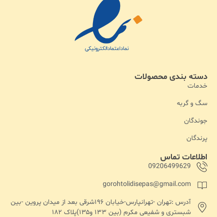
دسته بندی محصولات
خدمات
سگ و گربه
جوندگان
پرندگان
اطلاعات تماس
09206499629
gorohtolidisepas@gmail.com
آدرس :تهران -تهرانپارس-خیابان ۱۹۶شرقی بعد از میدان پروین -بین
شبستری و شفیعی مکرم (بین ۱۳۳ و۱۳۵)پلاک ۱۸۲