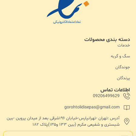
دسته بندی محصولات
خدمات
سگ و گربه
جوندگان
پرندگان
اطلاعات تماس
09206499629
gorohtolidisepas@gmail.com
آدرس :تهران -تهرانپارس-خیابان ۱۹۶شرقی بعد از میدان پروین -بین
شبستری و شفیعی مکرم (بین ۱۳۳ و۱۳۵)پلاک ۱۸۲