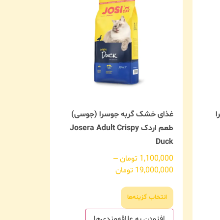
ا
غذای خشک گربه جوسرا (جوسی)
طعم اردک Josera Adult Crispy
Duck
1,100,000
تومان
–
19,000,000
تومان
انتخاب گزینه‌ها
افزودن به علاقه‌مندی‌ها