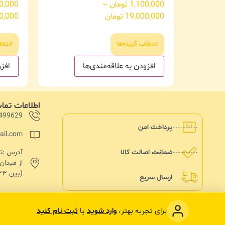
1,100,000
تومان
–
0,000
19,000,000
تومان
0,000
انتخاب گزینه‌ها
انتخا
افزودن به علاقه‌مندی‌ها
افزو
اطلاعات تم
499629
پرداخت امن
ail.com
ضمانت اصالت کالا
از میدا
(بین ۱۳۳ و۱۳۵)پلاک ۱۸۲
ارسال سریع
برای تجربه بهتر،
وارد شوید
یا
ثبت نام کنید