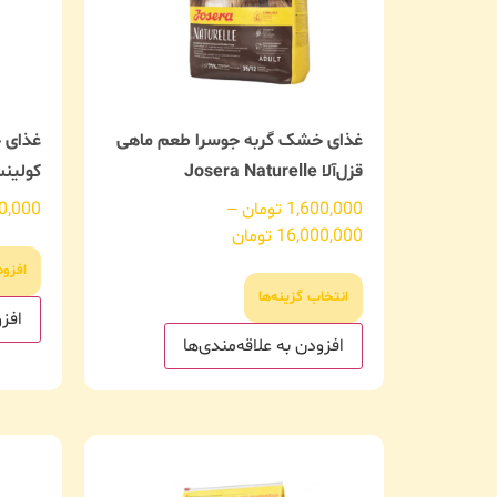
غذای خشک گربه جوسرا طعم ماهی
غذای 
قزل‌آلا Josera Naturelle
کولینس Culinesse
1,600,000
تومان
–
0,000
16,000,000
تومان
افزو
انتخاب گزینه‌ها
افزو
افزودن به علاقه‌مندی‌ها