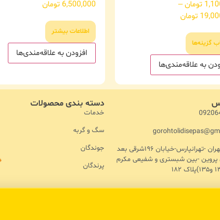
1,10
تومان
–
6,500,000
تومان
19,00
تومان
اطلاعات بیشتر
ب گزینه‌ها
افزودن به علاقه‌مندی‌ها
دن به علاقه‌مندی‌ها
اس
دسته بندی محصولات
خدمات
09206
سگ و گربه
gorohtolidisepas@gm
جوندگان
آدرس :تهران -تهرانپارس-خیابان ۱۹۶شرقی بعد
ن پروین -بین شبستری و شفیعی مکرم
پرندگان
تمامی حقوق مادی و معنوی نزد سپاس پت محفوض هست - طراحی و توسعه : حاجی وب