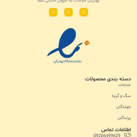
بهترین خدمات به حیوان خانکی شما
دسته بندی محصولات
خدمات
سگ و گربه
جوندگان
پرندگان
اطلاعات تماس
09206499629